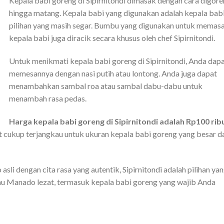
Kepala babi goreng di Sipirnitondi dimasak dengan cara digor
hingga matang. Kepala babi yang digunakan adalah kepala bab
pilihan yang masih segar. Bumbu yang digunakan untuk memas
kepala babi juga diracik secara khusus oleh chef Sipirnitondi.
Untuk menikmati kepala babi goreng di Sipirnitondi, Anda dap
memesannya dengan nasi putih atau lontong. Anda juga dapat
menambahkan sambal roa atau sambal dabu-dabu untuk
menambah rasa pedas.
Harga kepala babi goreng di Sipirnitondi adalah Rp100 rib
 cukup terjangkau untuk ukuran kepala babi goreng yang besar d
li dengan cita rasa yang autentik, Sipirnitondi adalah pilihan ya
enu Manado lezat, termasuk kepala babi goreng yang wajib Anda