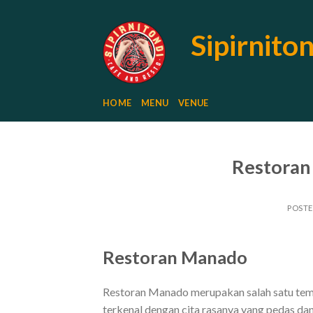
Skip
to
Sipirnito
content
HOME
MENU
VENUE
Restoran
POST
Restoran Manado
Restoran Manado merupakan salah satu temp
terkenal dengan cita rasanya yang pedas d