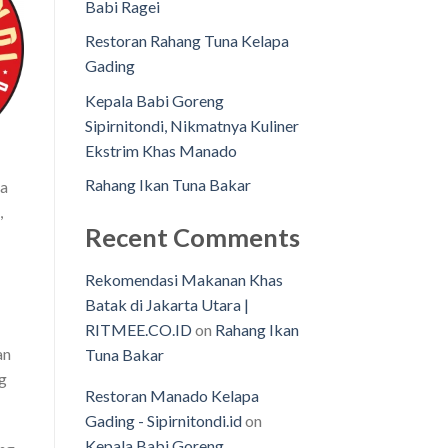
Babi Ragei
Restoran Rahang Tuna Kelapa
Gading
Kepala Babi Goreng
Sipirnitondi, Nikmatnya Kuliner
Ekstrim Khas Manado
Rahang Ikan Tuna Bakar
pa
,
Recent Comments
Rekomendasi Makanan Khas
Batak di Jakarta Utara |
RITMEE.CO.ID
on
Rahang Ikan
an
Tuna Bakar
ng
Restoran Manado Kelapa
Gading - Sipirnitondi.id
on
Kepala Babi Goreng