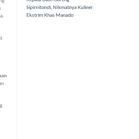
eng
Sipirnitondi, Nikmatnya Kuliner
i
Ekstrim Khas Manado
ak
at
uan
an
ng